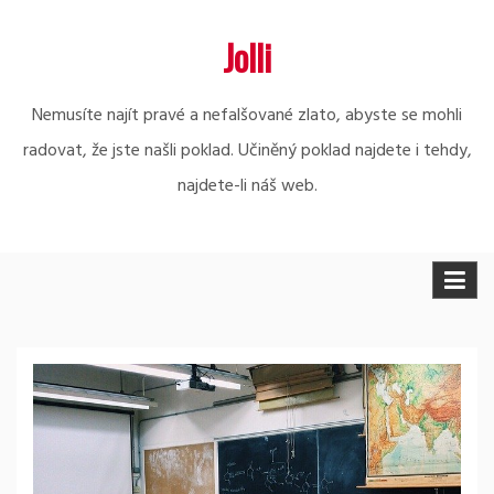
Skip
Jolli
to
content
Nemusíte najít pravé a nefalšované zlato, abyste se mohli
radovat, že jste našli poklad. Učiněný poklad najdete i tehdy,
najdete-li náš web.