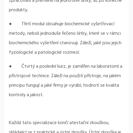
zpracování a přeměně na jednotlivé látky, až po konečné
produkty.
● Třetí modul obsahuje biochemické vyšetřovací
metody, neboli jednoduše řečeno látky, které se v rámci
biochemického vyšetření stanovuji. Záleží, jaké jsou jejich
fyziologické a patologické rozmezí.
● Čtvrtý a poslední kurz, je zaměřen na laboratorní a
přístrojové technice. Záleží na použití přístroje, na jakém
principu fungují a jaké firmy je vyrábí, hodnotí se kvalita
kontroly a jakost.
Každá tato specializace končí atestační zkouškou,
skládající se z praktické a ústní zkoušky. Ústní zkouška je