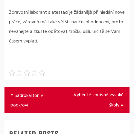
Zdravotní laborant s atestací je žádanější při hledání nové
práce, zároveň má také větší finanční ohodnocení, proto
neváhejte a zkuste obětovat trošku úsilí, určitě se Vám
časem vyplatí.
Navigace
Výběr té správné vysoké
Sádrokarton v
pro
podkroví
školy
příspěvek
RELATED POSTS