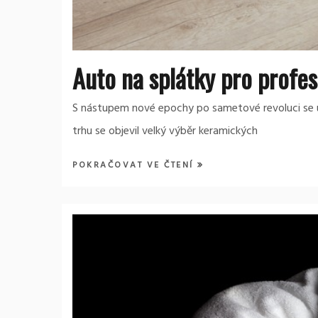
Auto na splátky pro profes
S nástupem nové epochy po sametové revoluci se 
trhu se objevil velký výběr keramických
POKRAČOVAT VE ČTENÍ