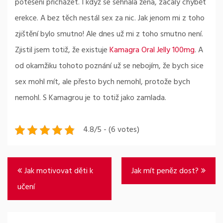
potěšení přicházet. I když se sehnala žena, začaly chybět
erekce. A bez těch nestál sex za nic. Jak jenom mi z toho
zjištění bylo smutno!
Ale dnes už mi z toho smutno není.
Zjistil jsem totiž, že existuje
Kamagra Oral Jelly 100mg
. A
od okamžiku tohoto poznání už se nebojím, že bych sice
sex mohl mít, ale přesto bych nemohl, protože bych
nemohl. S Kamagrou je to totiž jako zamlada.
4.8/5 - (6 votes)
Navigace
Jak motivovat děti k
Jak mít peněz dost?
pro
učení
příspěvek