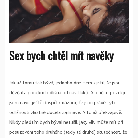
Sex bych chtěl mít navěky
Jak už tomu tak bývá, jednoho dne jsem zjistil, že jsou
děvčata poněkud odlišná od nás kluků. A o něco později
jsem navíc ještě dospěl k názoru, že jsou právě tyto
odlišnosti vlastně docela zajímavé. A to až překvapivě.
Nikdy předtím bych býval netušil, jaký vliv může mít při
posuzování toho druhého (tedy té druhé) skutečnost, že