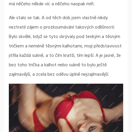
má něčeho někde víc a něčeho naopak míň.
Ale stalo se tak. A od těch dob jsem vlastně nikdy
neztratil zájem o prozkoumávání takových odlišností.
Bylo skvělé, když se tyto skrývaly pod tenkým a těsným
tričkem a neméně těsnými kalhotami, moji představivost
jitřila každá sukně, a to čím kratší, tím lepší. A je jasné, že
bez toho trička a kalhot nebo sukně to bylo ještě
zajímavější, a zcela bez oděvu úplně nejzajímavější.