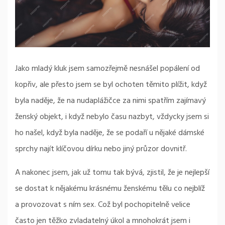
Jako mladý kluk jsem samozřejmě nesnášel popálení od
kopřiv, ale přesto jsem se byl ochoten těmito plížit, když
byla naděje, že na nudaplážičce za nimi spatřím zajímavý
ženský objekt, i když nebylo času nazbyt, vždycky jsem si
ho našel, když byla naděje, že se podaří u nějaké dámské
sprchy najít klíčovou dírku nebo jiný průzor dovnitř.
A nakonec jsem, jak už tomu tak bývá, zjistil, že je nejlepší
se dostat k nějakému krásnému ženskému tělu co nejblíž
a provozovat s ním sex. Což byl pochopitelně velice
často jen těžko zvladatelný úkol a mnohokrát jsem i