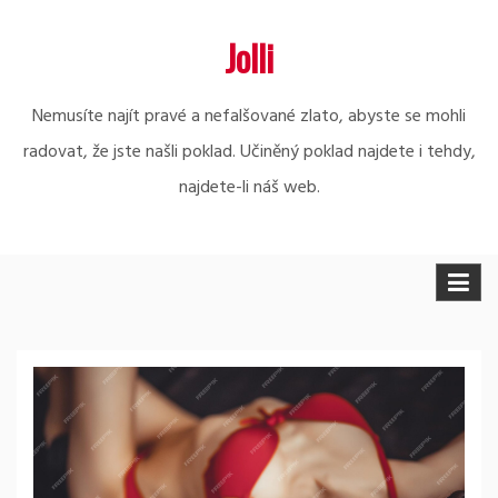
Skip
Jolli
to
content
Nemusíte najít pravé a nefalšované zlato, abyste se mohli
radovat, že jste našli poklad. Učiněný poklad najdete i tehdy,
najdete-li náš web.