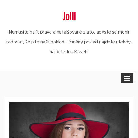
Skip
Jolli
to
content
Nemusíte najít pravé a nefalšované zlato, abyste se mohli
radovat, že jste našli poklad. Učiněný poklad najdete i tehdy,
najdete-li náš web.