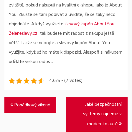
zvláště, pokud nakupuji na kvalitní e-shopu, jako je About
You. Zkuste se tam podívat a uvidíte, že se taky něco
objednáte. A když využijete
slevový kupón AboutYou
Zeleneslevy.cz
, tak budete mít radost z nákupu ještě
větší. Takže se nebojte a slevový kupón About You
využijte, když už ho máte k dispozici. Alespoň si nákupem
uděláte velkou radost.
4.6/5 - (7 votes)
Navigace
Jaké bezpečnostní
Pohádkový víkend
pro
systémy najdeme v
příspěvek
moderním autě