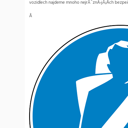
vozidlech najdeme mnoho nejrÅ¯znÄ›jÅ¡Ã­ch bezp
Â