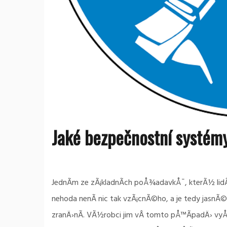
Jaké bezpečnostní systém
JednÃ­m ze zÃ¡kladnÃ­ch poÅ¾adavkÅ¯, kterÃ½ lidÃ
nehoda nenÃ­ nic tak vzÃ¡cnÃ©ho, a je tedy jasn
zranÄ›nÃ­. VÃ½robci jim vÂ tomto pÅ™Ã­padÄ› vyÅ