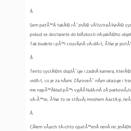
Â
Sem patÅ™Ã­ takÃ© rÅ¯znÃ© vÃ½straÅ¾nÃ© systÃ©
pokud se dostanete do blÃ­zkosti nÄ›jakÃ©ho objek
Tak budete i pÅ™i couvÃ¡nÃ­ vÄ›dÄ›t, Å¾e je potÅ™
Â
Tento systÃ©m doplÅˆuje i zadnÃ­ kamera, kterÃ
vidÄ›t, co je za nÃ¡mi. ZÃ¡roveÅˆ nÃ¡m ukazuje i 
me napÅ™Ã­klad pÅ™i vyjÃ­Å¾dÄ›nÃ­ zÂ parkoviÅ¡tÄ
vÄ›Å™te, Å¾e to se stÃ¡vÃ¡ mnohem ÄastÄ›ji, neÅ
Â
CÃ­lem vÅ¡ech tÄ›chto opatÅ™enÃ­ nenÃ­ nic jinÃ©ho