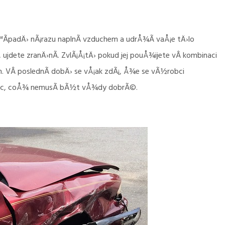
Å™Ã­padÄ› nÃ¡razu naplnÃ­ vzduchem a udrÅ¾Ã­ vaÅ¡e tÄ›lo
 ujdete zranÄ›nÃ­. ZvlÃ¡Å¡tÄ› pokud jej pouÅ¾ijete vÂ kombinaci
VÂ poslednÃ­ dobÄ› se vÅ¡ak zdÃ¡, Å¾e se vÃ½robci
vÃ­c, coÅ¾ nemusÃ­ bÃ½t vÅ¾dy dobrÃ©.