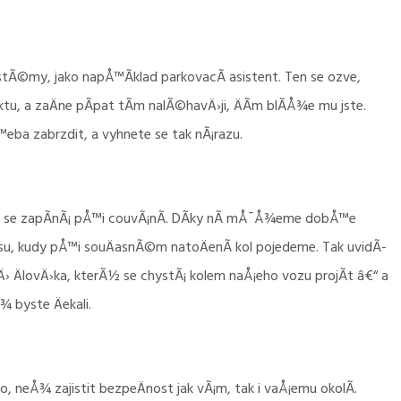
my, jako napÅ™Ã­klad parkovacÃ­ asistent. Ten se ozve,
tu, a zaÄne pÃ­pat tÃ­m nalÃ©havÄ›ji, ÄÃ­m blÃ­Å¾e mu jste.
eba zabrzdit, a vyhnete se tak nÃ¡razu.
© se zapÃ­nÃ¡ pÅ™i couvÃ¡nÃ­. DÃ­ky nÃ­ mÅ¯Å¾eme dobÅ™e
trasu, kudy pÅ™i souÄasnÃ©m natoÄenÃ­ kol pojedeme. Tak uvidÃ­
› ÄlovÄ›ka, kterÃ½ se chystÃ¡ kolem naÅ¡eho vozu projÃ­t â€“ a
¾ byste Äekali.
, neÅ¾ zajistit bezpeÄnost jak vÃ¡m, tak i vaÅ¡emu okolÃ­.