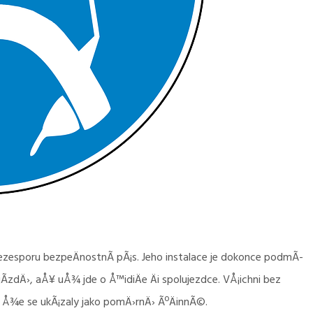
bezesporu bezpeÄnostnÃ­ pÃ¡s. Jeho instalace je dokonce podmÃ­
jÃ­zdÄ›, aÅ¥ uÅ¾ jde o Å™idiÄe Äi spolujezdce. VÅ¡ichni bez
 Å¾e se ukÃ¡zaly jako pomÄ›rnÄ› ÃºÄinnÃ©.