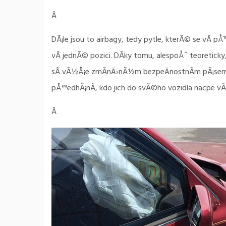
Â
DÃ¡le jsou to airbagy, tedy pytle, kterÃ© se vÂ p
vÂ jednÃ© pozici. DÃ­ky tomu, alespoÅˆ teoreticky,
sÂ vÃ½Å¡e zmÃ­nÄ›nÃ½m bezpeÄnostnÃ­m pÃ¡sem. 
pÅ™edhÃ¡nÃ­, kdo jich do svÃ©ho vozidla nacpe 
Â