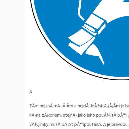
Â
TÃ­m nejznÃ¡mÄ›jÅ¡Ã­m a nejdÅ¯leÅ¾itÄ›jÅ¡Ã­m je 
nÄ›na zÃ¡konem, stejnÄ› jako jeho pouÅ¾itÃ­ pÅ™i 
vÃ½jimky musÃ­ bÃ½t pÅ™ipoutanÃ­. A je pravdou,