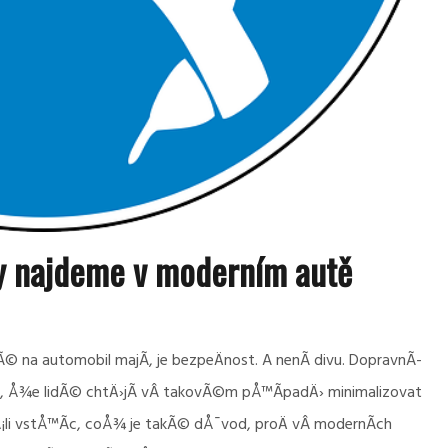
y najdeme v moderním autě
© na automobil majÃ­, je bezpeÄnost. A nenÃ­ divu. DopravnÃ­
Ã©, Å¾e lidÃ© chtÄ›jÃ­ vÂ takovÃ©m pÅ™Ã­padÄ› minimalizovat
¡li vstÅ™Ã­c, coÅ¾ je takÃ© dÅ¯vod, proÄ vÂ modernÃ­ch