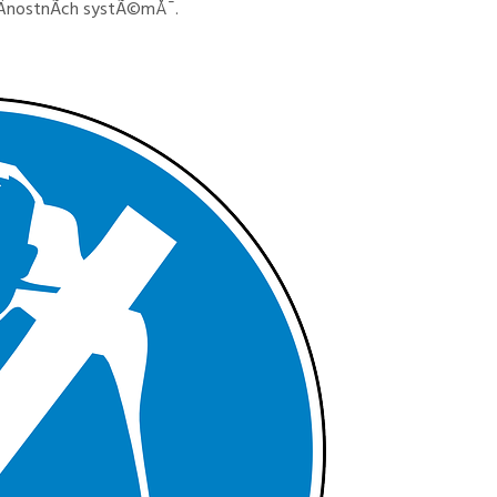
eÄnostnÃ­ch systÃ©mÅ¯.