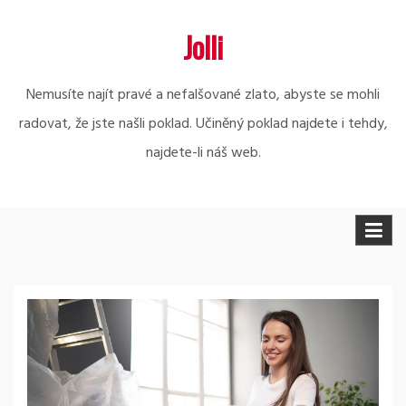
Skip
Jolli
to
content
Nemusíte najít pravé a nefalšované zlato, abyste se mohli
radovat, že jste našli poklad. Učiněný poklad najdete i tehdy,
najdete-li náš web.