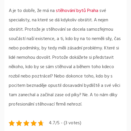
A je to dobře, že má na
stěhování bytů Praha
své
specialisty, na které se dá kdykoliv obrátit. A nejen
obrátit. Protože je stěhování se docela samozřejmou
součástí naší existence, a ti, kdo by na to neměli síly, čas
nebo podmínky, by tedy měli zásadní problémy. Které si
lidé nemohou dovolit. Protože dokážete si představit
někoho, kdo by se sám stěhoval a během toho kdeco
rozbil nebo poztrácel? Nebo dokonce toho, kdo by s
pocitem beznaděje opustil dosavadní bydliště a své věci
tam zanechal a začínal zase od píky? Ne. A to nám díky
profesionální stěhovací firmě nehrozí.
4.7/5 - (3 votes)