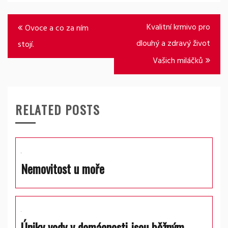
Navigace
Kvalitní krmivo pro
Ovoce a co za ním
pro
dlouhý a zdravý život
stojí.
příspěvek
Vašich miláčků
RELATED POSTS
Nemovitost u moře
Úniky vody v domácnosti jsou běžným