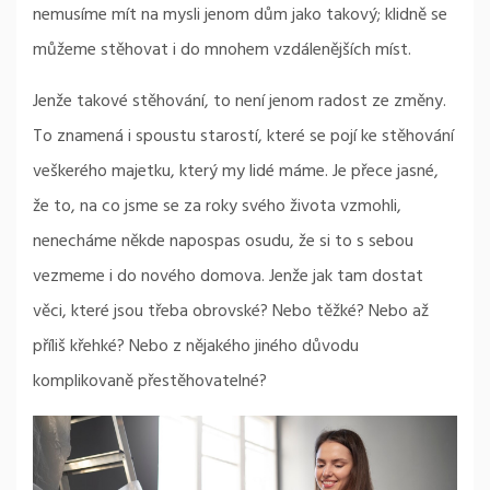
nemusíme mít na mysli jenom dům jako takový; klidně se
můžeme stěhovat i do mnohem vzdálenějších míst.
Jenže takové stěhování, to není jenom radost ze změny.
To znamená i spoustu starostí, které se pojí ke stěhování
veškerého majetku, který my lidé máme. Je přece jasné,
že to, na co jsme se za roky svého života vzmohli,
nenecháme někde napospas osudu, že si to s sebou
vezmeme i do nového domova. Jenže jak tam dostat
věci, které jsou třeba obrovské? Nebo těžké? Nebo až
příliš křehké? Nebo z nějakého jiného důvodu
komplikovaně přestěhovatelné?