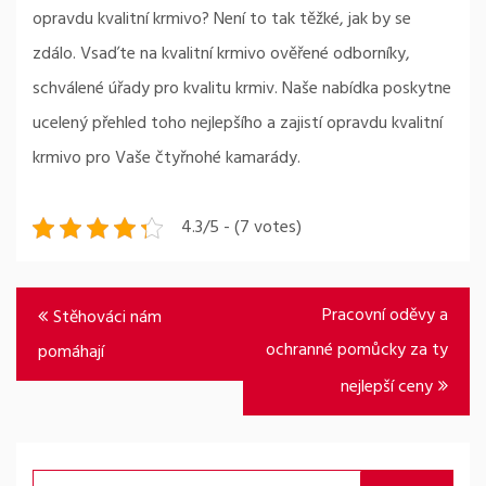
opravdu kvalitní krmivo? Není to tak těžké, jak by se
zdálo. Vsaďte na kvalitní krmivo ověřené odborníky,
schválené úřady pro kvalitu krmiv. Naše nabídka poskytne
ucelený přehled toho nejlepšího a zajistí opravdu kvalitní
krmivo pro Vaše čtyřnohé kamarády.
4.3/5 - (7 votes)
Navigace
Pracovní oděvy a
Stěhováci nám
pro
ochranné pomůcky za ty
pomáhají
příspěvek
nejlepší ceny