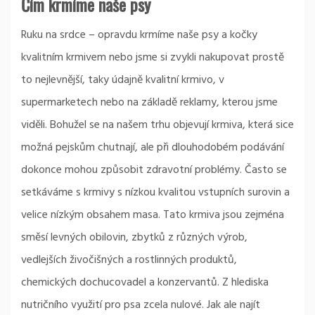
Čím krmíme naše psy
Ruku na srdce – opravdu krmíme naše psy a kočky
kvalitním krmivem nebo jsme si zvykli nakupovat prostě
to nejlevnější, taky údajně kvalitní krmivo, v
supermarketech nebo na základě reklamy, kterou jsme
viděli. Bohužel se na našem trhu objevují krmiva, která sice
možná pejskům chutnají, ale při dlouhodobém podávání
dokonce mohou způsobit zdravotní problémy. Často se
setkáváme s krmivy s nízkou kvalitou vstupních surovin a
velice nízkým obsahem masa. Tato krmiva jsou zejména
směsí levných obilovin, zbytků z různých výrob,
vedlejších živočišných a rostlinných produktů,
chemických dochucovadel a konzervantů. Z hlediska
nutričního využití pro psa zcela nulové. Jak ale najít