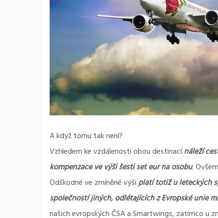
A když tomu tak není?
Vzhledem ke vzdálenosti obou destinací
náleží ce
kompenzace ve výši šesti set eur na osobu
. Ovšem 
Odškodné ve zmíněné výši
platí totiž u leteckých 
společností jiných, odlétajících z Evropské unie m
našich evropských ČSA a Smartwings, zatímco u zmín