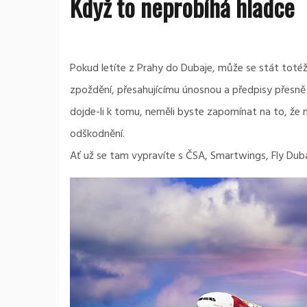
Když to neprobíhá hladce
Pokud letíte z Prahy do Dubaje, může se stát totéž
zpoždění, přesahujícímu únosnou a předpisy přesně 
dojde-li k tomu, neměli byste zapomínat na to, ž
odškodnění.
Ať už se tam vypravíte s ČSA, Smartwings, Fly Dubai 