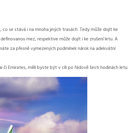
, co se stává i na mnoha jiných trasách. Tedy může dojít ke
definovanou mez, respektive může dojít i ke zrušení letu. A
e máte za přesně vymezených podmínek nárok na adekvátní
či Emirates, měli byste být v cíli po řádově šesti hodinách letu.