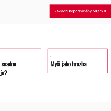
Základní nepodmíněný příjem
 snadno
Myši jako hrozba
uje?