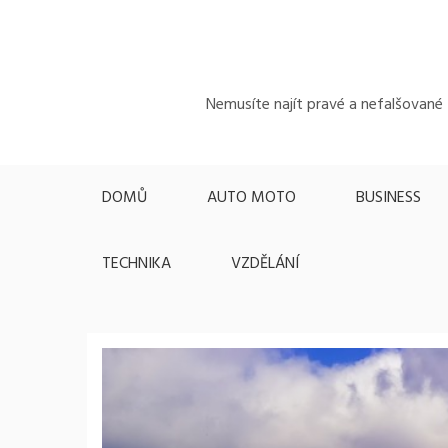
Skip
to
content
Nemusíte najít pravé a nefalšované z
DOMŮ
AUTO MOTO
BUSINESS
TECHNIKA
VZDĚLÁNÍ