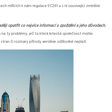
tech mířících k nám regulace EC261 a s ní související zmíněné
aději opatřit co nejvíce informací o zpoždění a jeho důvodech.
 na ty problémy, jež ta která letecká společnost mohla
h stran či rozmary přírody aerolinie odškodné neplatí.