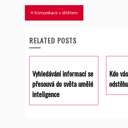
Navigace
Komunikace s dítětem
pro
příspěvek
RELATED POSTS
Vyhledávání informací se
Kdo vás
přesouvá do světa umělé
odstěh
inteligence