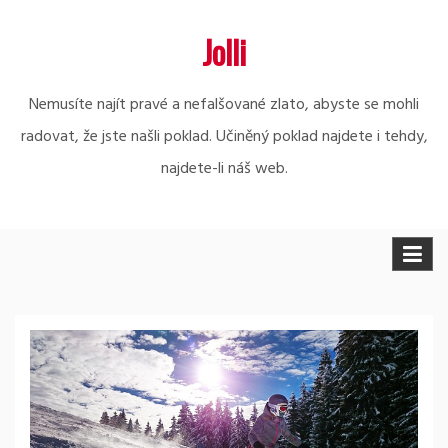
Skip
Jolli
to
content
Nemusíte najít pravé a nefalšované zlato, abyste se mohli
radovat, že jste našli poklad. Učiněný poklad najdete i tehdy,
najdete-li náš web.