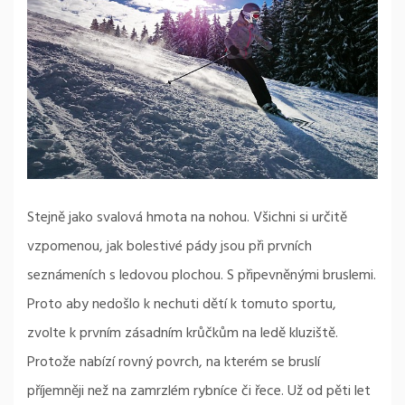
Stejně jako svalová hmota na nohou. Všichni si určitě
vzpomenou, jak bolestivé pády jsou při prvních
seznámeních s ledovou plochou. S připevněnými bruslemi.
Proto aby nedošlo k nechuti dětí k tomuto sportu,
zvolte k prvním zásadním krůčkům na ledě kluziště.
Protože nabízí rovný povrch, na kterém se bruslí
příjemněji než na zamrzlém rybníce či řece. Už od pěti let