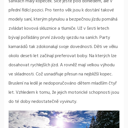
sáňkách malý kopeček. Sice ještě pod dohledem, ale v
přední řídící pozici. Pro tento věk jsou k dostání takové
modely saní, kterým plynulou a bezpečnou jízdu pomáhá
zvládat kovová skluznice a tlumiče. Už v šesti letech
bývají pořádány první závody sjezdu na saních. Party
kamarádů tak zdokonalují svoje dovednosti. Děti ve věku
okolo deseti let začínají preferovat boby. Na kterých lze
dosahovat rychlejších jízd. A rovněž mají velkou výhodu
ve skladnosti. Což usnadňuje přesun na nejbližší kopec.
Bruslení na ledě je nedoporučováno dětem mladším čtyř
let. Vzhledem k tomu, že jejich motorické schopnosti jsou
do té doby nedostatečně vyvinuty.