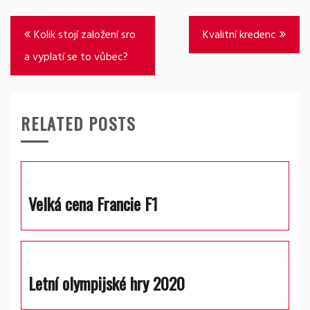
Navigace
Kolik stojí založení sro
Kvalitní kredenc
pro
a vyplatí se to vůbec?
příspěvek
RELATED POSTS
Velká cena Francie F1
Letní olympijské hry 2020