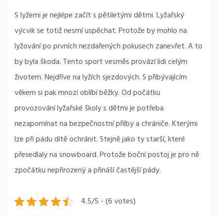
S lyžemi je nejlépe začít s pětiletými dětmi. Lyžařský
výcvik se totiž nesmí uspěchat. Protože by mohlo na
lyžování po prvních nezdařených pokusech zanevřet. A to
by byla škoda. Tento sport vesměs provází lidi celým
životem. Nejdříve na lyžích sjezdových. S přibývajícím
věkem si pak mnozí oblíbí běžky. Od počátku
provozování lyžařské školy s dětmi je potřeba
nezapomínat na bezpečnostní přilby a chrániče. Kterými
lze při pádu dítě ochránit. Stejně jako ty starší, které
přesedlaly na snowboard. Protože boční postoj je pro ně
zpočátku nepřirozený a přináší častější pády.
4.5/5 - (6 votes)