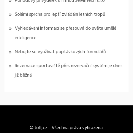
Pohodový přivýdělek s firmou Selvintech s.r.o
Solární sprcha pro lepší zvládání letních tropů
Vyhledávání informací se přesouvá do světa umělé
inteligence
Nebojte se využívat poptávkových formulářů
Rezervace sportoviště přes rezervační systém je dnes
již běžná
© Jolli,cz - Všechna práva vyhrazena.