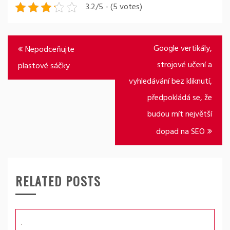
3.2/5 - (5 votes)
Navigace
Google vertikály,
Nepodceňujte
pro
strojové učení a
plastové sáčky
příspěvek
vyhledávání bez kliknutí,
předpokládá se, že
budou mít největší
dopad na SEO
RELATED POSTS