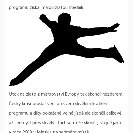
programu získal malou zlatou medaili.
Útok na zlato z mistrovství Evropy tak skončil nezdarem.
Český krasobruslař vedl po svém skvělém krátkém
programu a díky pokažené volné jízdě ale skončil celkově
až sedmý. I přes skvělý start soutěže skončil, stejně jako
v roce 2019 v Minsku, na sedmém místě.