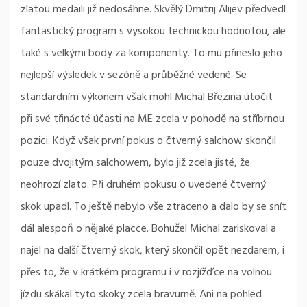
zlatou medaili již nedosáhne. Skvělý Dmitrij Alijev předvedl
fantastický program s vysokou technickou hodnotou, ale
také s velkými body za komponenty. To mu přineslo jeho
nejlepší výsledek v sezóně a průběžné vedené. Se
standardním výkonem však mohl Michal Březina útočit
při své třinácté účasti na ME zcela v pohodě na stříbrnou
pozici. Když však první pokus o čtverný salchow skončil
pouze dvojitým salchowem, bylo již zcela jisté, že
neohrozí zlato. Při druhém pokusu o uvedené čtverný
skok upadl. To ještě nebylo vše ztraceno a dalo by se snít
dál alespoň o nějaké placce. Bohužel Michal zariskoval a
najel na další čtverný skok, který skončil opět nezdarem, i
přes to, že v krátkém programu i v rozjížďce na volnou
jízdu skákal tyto skoky zcela bravurně. Ani na pohled