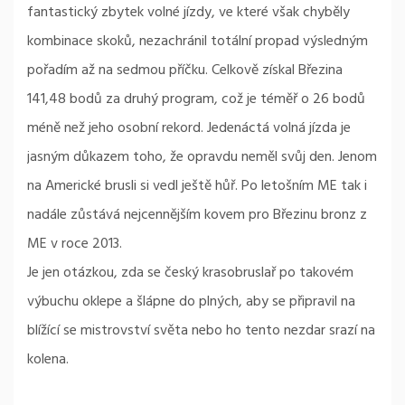
fantastický zbytek volné jízdy, ve které však chyběly
kombinace skoků, nezachránil totální propad výsledným
pořadím až na sedmou příčku. Celkově získal Březina
141,48 bodů za druhý program, což je téměř o 26 bodů
méně než jeho osobní rekord. Jedenáctá volná jízda je
jasným důkazem toho, že opravdu neměl svůj den. Jenom
na Americké brusli si vedl ještě hůř. Po letošním ME tak i
nadále zůstává nejcennějším kovem pro Březinu bronz z
ME v roce 2013.
Je jen otázkou, zda se český krasobruslař po takovém
výbuchu oklepe a šlápne do plných, aby se připravil na
blížící se mistrovství světa nebo ho tento nezdar srazí na
kolena.