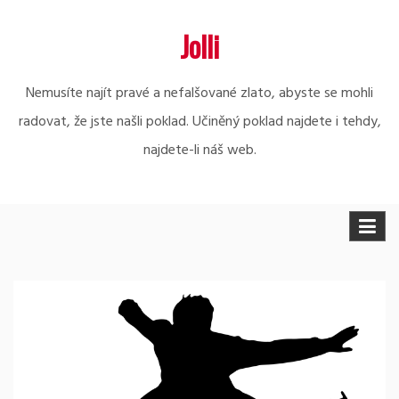
Skip
Jolli
to
content
Nemusíte najít pravé a nefalšované zlato, abyste se mohli
radovat, že jste našli poklad. Učiněný poklad najdete i tehdy,
najdete-li náš web.