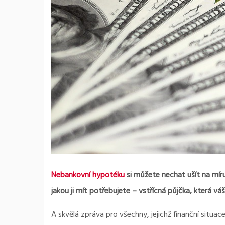
Nebankovní hypotéku
si můžete nechat ušít na míru
jakou ji mít potřebujete – vstřícná půjčka, která v
A skvělá zpráva pro všechny, jejichž finanční situac