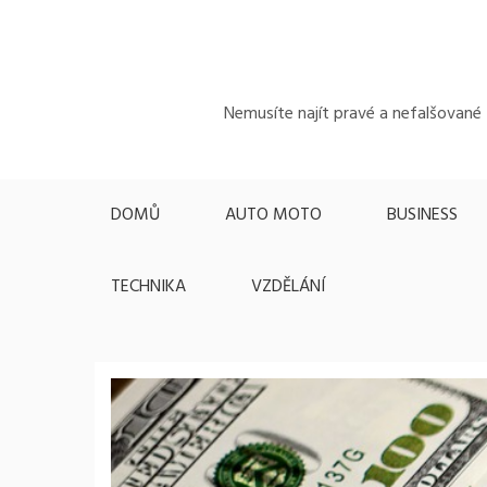
Skip
to
content
Nemusíte najít pravé a nefalšované z
DOMŮ
AUTO MOTO
BUSINESS
TECHNIKA
VZDĚLÁNÍ