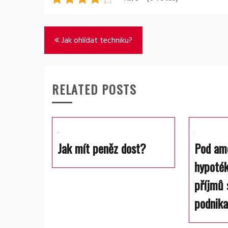
Navigace
Jak ohlídat techniku?
pro
příspěvek
RELATED POSTS
Jak mít peněz dost?
Pod am
hypoték
příjmů 
podnika