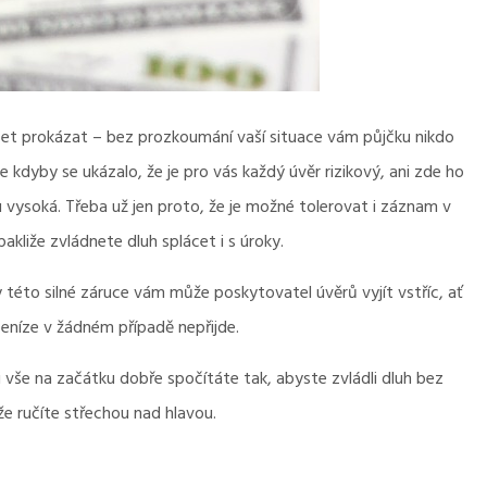
set prokázat – bez prozkoumání vaší situace vám půjčku nikdo
e kdyby se ukázalo, že je pro vás každý úvěr rizikový, ani zde ho
vysoká. Třeba už jen proto, že je možné tolerovat i záznam v
akliže zvládnete dluh splácet i s úroky.
 této silné záruce vám může poskytovatel úvěrů vyjít vstříc, ať
 peníze v žádném případě nepřijde.
 vše na začátku dobře spočítáte tak, abyste zvládli dluh bez
že ručíte střechou nad hlavou.