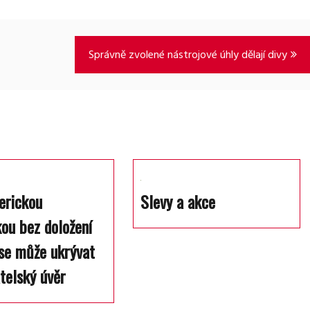
Správně zvolené nástrojové úhly dělají divy
erickou
Slevy a akce
ou bez doložení
se může ukrývat
telský úvěr