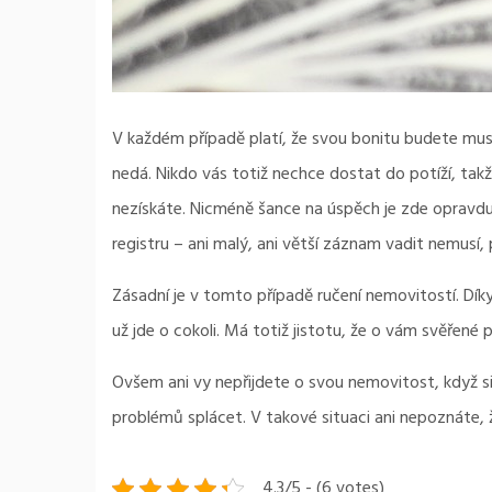
V každém případě platí, že svou bonitu budete mu
nedá. Nikdo vás totiž nechce dostat do potíží, takž
nezískáte. Nicméně šance na úspěch je zde opravdu 
registru – ani malý, ani větší záznam vadit nemusí, p
Zásadní je v tomto případě ručení nemovitostí. Díky
už jde o cokoli. Má totiž jistotu, že o vám svěřené
Ovšem ani vy nepřijdete o svou nemovitost, když si
problémů splácet. V takové situaci ani nepoznáte, 
4.3/5 - (6 votes)