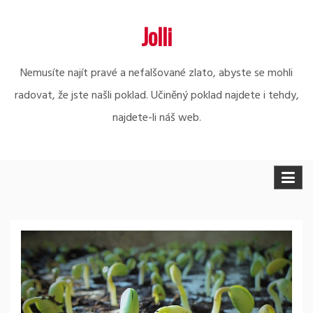
Skip
Jolli
to
content
Nemusíte najít pravé a nefalšované zlato, abyste se mohli
radovat, že jste našli poklad. Učiněný poklad najdete i tehdy,
najdete-li náš web.