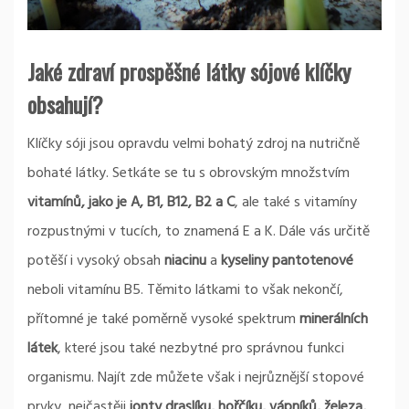
Jaké zdraví prospěšné látky sójové klíčky
obsahují?
Klíčky sóji jsou opravdu velmi bohatý zdroj na nutričně
bohaté látky. Setkáte se tu s obrovským množstvím
vitamínů, jako je A, B1, B12, B2 a C
, ale také s vitamíny
rozpustnými v tucích, to znamená E a K. Dále vás určitě
potěší i vysoký obsah
niacinu
a
kyseliny pantotenové
neboli vitamínu B5. Těmito látkami to však nekončí,
přítomné je také poměrně vysoké spektrum
minerálních
látek
, které jsou také nezbytné pro správnou funkci
organismu. Najít zde můžete však i nejrůznější stopové
prvky, nejčastěji
ionty draslíku, hořčíku, vápníků, železa,