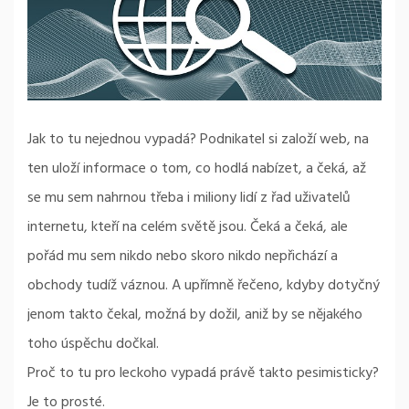
Jak to tu nejednou vypadá? Podnikatel si založí web, na
ten uloží informace o tom, co hodlá nabízet, a čeká, až
se mu sem nahrnou třeba i miliony lidí z řad uživatelů
internetu, kteří na celém světě jsou. Čeká a čeká, ale
pořád mu sem nikdo nebo skoro nikdo nepřichází a
obchody tudíž váznou. A upřímně řečeno, kdyby dotyčný
jenom takto čekal, možná by dožil, aniž by se nějakého
toho úspěchu dočkal.
Proč to tu pro leckoho vypadá právě takto pesimisticky?
Je to prosté.