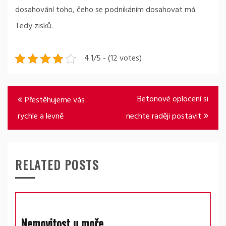
dosahování toho, čeho se podnikáním dosahovat má.
Tedy zisků.
4.1/5 - (12 votes)
Navigace
Betonové oplocení si
Přestěhujeme vás
pro
rychle a levně
nechte raději postavit
příspěvek
RELATED POSTS
Nemovitost u moře