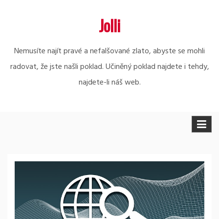
Skip
Jolli
to
content
Nemusíte najít pravé a nefalšované zlato, abyste se mohli
radovat, že jste našli poklad. Učiněný poklad najdete i tehdy,
najdete-li náš web.