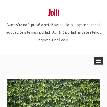
Skip
Jolli
to
content
Nemusíte najít pravé a nefalšované zlato, abyste se mohli
radovat, že jste našli poklad. Učiněný poklad najdete i tehdy,
najdete-li náš web.