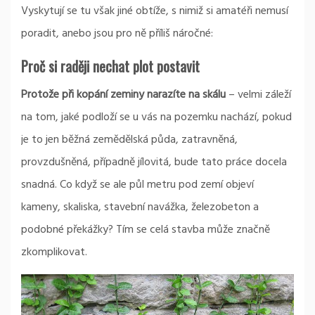
Vyskytují se tu však jiné obtíže, s nimiž si amatéři nemusí
poradit, anebo jsou pro ně příliš náročné:
Proč si raději nechat plot postavit
Protože při kopání zeminy narazíte na skálu
– velmi záleží
na tom, jaké podloží se u vás na pozemku nachází, pokud
je to jen běžná zemědělská půda, zatravněná,
provzdušněná, případně jílovitá, bude tato práce docela
snadná. Co když se ale půl metru pod zemí objeví
kameny, skaliska, stavební navážka, železobeton a
podobné překážky? Tím se celá stavba může značně
zkomplikovat.