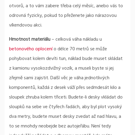
otvorů, a to vám zabere třeba celý měsíc, anebo vás to
odrovná fyzicky, pokud to přeženete jako nárazovou
víkendovou akci.
Hmotnost materiálu
– celková váha nákladu u
betonového oplocení
o délce 70 metrů se může
pohybovat kolem devíti tun, náklad bude muset skládat
z kamionu vysokozdvižný vozík, a museli byste si jej
zřejmě sami zajistit. Další věc je váha jednotlivých
komponentů, každá z desek váží přes sedmdesát kilo a
sloupek zhruba kolem třiceti. Budete-li desky vkládat do
sloupků na sebe ve čtyřech řadách, aby byl plot vysoký
dva metry, budete muset desky zvedat až nad hlavu, a
to se mnohdy neobejde bez autojeřábu. Není tedy