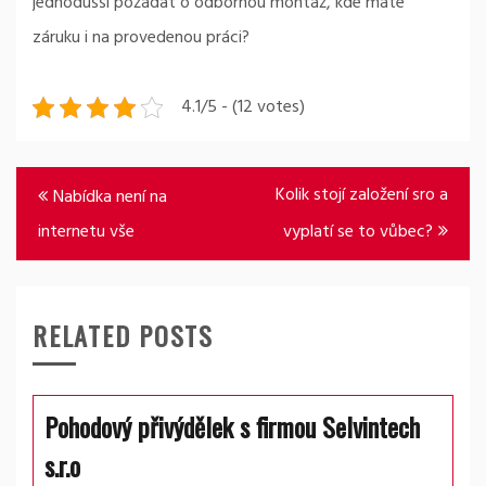
jednodušší požádat o odbornou montáž, kde máte
záruku i na provedenou práci?
4.1/5 - (12 votes)
Navigace
Kolik stojí založení sro a
Nabídka není na
pro
internetu vše
vyplatí se to vůbec?
příspěvek
RELATED POSTS
Pohodový přivýdělek s firmou Selvintech
s.r.o