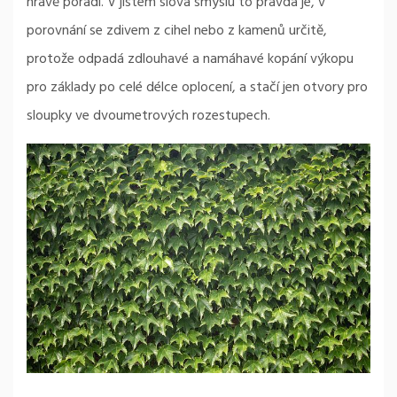
hravě poradí. V jistém slova smyslu to pravda je, v
porovnání se zdivem z cihel nebo z kamenů určitě,
protože odpadá zdlouhavé a namáhavé kopání výkopu
pro základy po celé délce oplocení, a stačí jen otvory pro
sloupky ve dvoumetrových rozestupech.