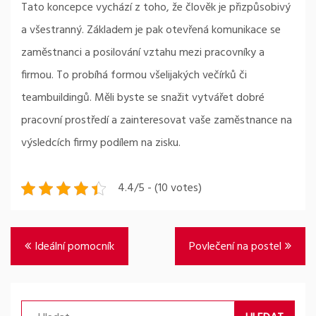
Tato koncepce vychází z toho, že člověk je přizpůsobivý
a všestranný. Základem je pak otevřená komunikace se
zaměstnanci a posilování vztahu mezi pracovníky a
firmou. To probíhá formou všelijakých večírků či
teambuildingů. Měli byste se snažit vytvářet dobré
pracovní prostředí a zainteresovat vaše zaměstnance na
výsledcích firmy podílem na zisku.
4.4/5 - (10 votes)
Navigace
Ideální pomocník
Povlečení na postel
pro
příspěvek
Vyhledávání