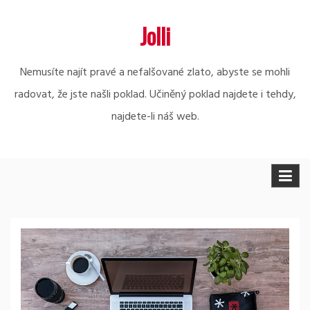
Skip
Jolli
to
content
Nemusíte najít pravé a nefalšované zlato, abyste se mohli
radovat, že jste našli poklad. Učiněný poklad najdete i tehdy,
najdete-li náš web.