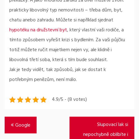
překážky. A jako vhodnou záruku za úvěr můžete zvolit
prakticky libovolný typ nemovitosti – třeba dům, byt,
chatu anebo zahradu. Můžete si například sjednat
hypotéku na družstevní byt
, který vlastní vaši rodiče, a
tímto způsobem vyřešit krizi s bydlením. Za vaši půjčku
totiž můžete ručit majetkem nejen vy, ale klidně i
libovolná třetí soba, která s tím bude souhlasit.
Jak je tedy vidět, tak způsobů, jak se dostat k
potřebným penězům, není málo.
4.9/5 - (8 votes)
Navigace
Slupovací lak si
Google
pro
nepochybně oblíbíte i