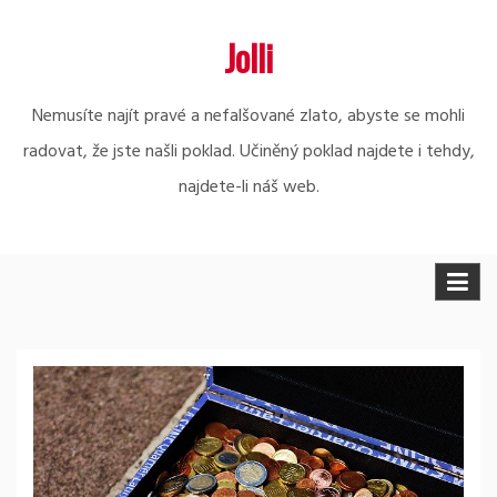
Skip
Jolli
to
content
Nemusíte najít pravé a nefalšované zlato, abyste se mohli
radovat, že jste našli poklad. Učiněný poklad najdete i tehdy,
najdete-li náš web.