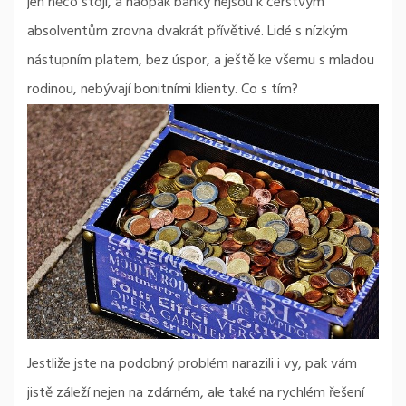
jen něco stojí, a naopak banky nejsou k čerstvým
absolventům zrovna dvakrát přívětivé. Lidé s nízkým
nástupním platem, bez úspor, a ještě ke všemu s mladou
rodinou, nebývají bonitními klienty. Co s tím?
Jestliže jste na podobný problém narazili i vy, pak vám
jistě záleží nejen na zdárném, ale také na rychlém řešení