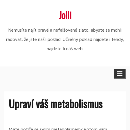
Skip
Jolli
to
content
Nemusíte najít pravé a nefalšované zlato, abyste se mohli
radovat, že jste našli poklad. Učiněný poklad najdete i tehdy,
najdete-li náš web.
Upraví váš metabolismus
Máte potíže se svým metabolismem? Potom vám