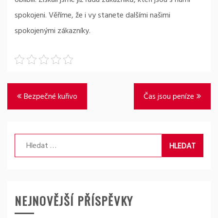
oblíbili. Získali jsme již řadu zákazníků, kteří jsou s námi
spokojeni. Věříme, že i vy stanete dalšími našimi
spokojenými zákazníky.
Navigace
Bezpečné kuřivo
Čas jsou peníze
pro
příspěvek
Vyhledávání
NEJNOVĚJŠÍ PŘÍSPĚVKY