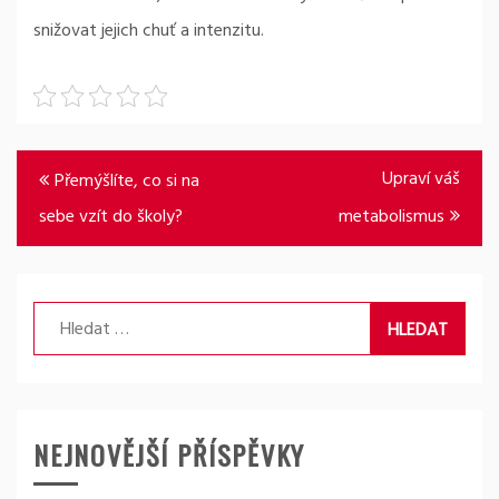
snižovat jejich chuť a intenzitu.
Navigace
Upraví váš
Přemýšlíte, co si na
pro
sebe vzít do školy?
metabolismus
příspěvek
Vyhledávání
NEJNOVĚJŠÍ PŘÍSPĚVKY