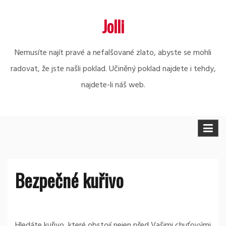
Skip
Jolli
to
content
Nemusíte najít pravé a nefalšované zlato, abyste se mohli
radovat, že jste našli poklad. Učiněný poklad najdete i tehdy,
najdete-li náš web.
Bezpečné kuřivo
Hledáte kuřivo, které obstojí nejen před Vašimi chuťovými