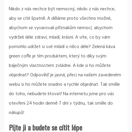
Nikdo z nás nechce být nemocný, nikdo z nás nechce,
aby se cítil špatně. A děláme proto všechno možné,
abychom se vyvarovali příznakům nemocí, abychom
vydrželi déle zdraví, mladí, krásní. A víte, co by vám
pomohlo udržet si své mládí o něco déle?
Zelená káva
green coffe
je tím produktem, který to díky svým
báječným vlastnostem zvládne. A kde si ho můžete
objednat? Odpověď je jasná, přeci na našem zavedeném
webu si ho můžete snadno a rychle objednat. Tak směle
do toho, nebudete litovat! Na internetu jsme pro vás
otevřeni 24 hodin denně 7 dní v týdnu, tak směle do
nákupů!
Pijte ji a budete se cítit lépe