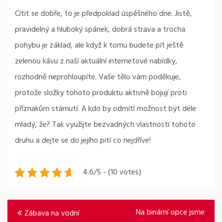
Cítit se dobře, to je předpoklad úspěšného dne. Jistě,
pravidelný a hluboký spánek, dobrá strava a trocha
pohybu je základ, ale když k tomu budete pít ještě
zelenou kávu z naší aktuální internetové nabídky,
rozhodně neprohloupíte. Vaše tělo vám poděkuje,
protože složky tohoto produktu aktivně bojují proti
příznakům stárnutí. A kdo by odmítl možnost být déle
mladý, že? Tak využijte bezvadných vlastností tohoto
druhu a dejte se do jejího pití co nejdříve!
4.6/5 - (10 votes)
Navigace
Na binární opce jsme
Zábava na vodní