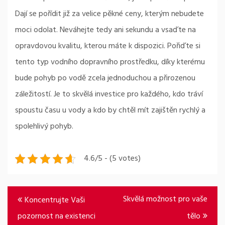
Dají se pořídit již za velice pěkné ceny, kterým nebudete
moci odolat. Neváhejte tedy ani sekundu a vsaďte na
opravdovou kvalitu, kterou máte k dispozici. Pořiďte si
tento typ vodního dopravního prostředku, díky kterému
bude pohyb po vodě zcela jednoduchou a přirozenou
záležitostí. Je to skvělá investice pro každého, kdo tráví
spoustu času u vody a kdo by chtěl mít zajištěn rychlý a
spolehlivý pohyb.
4.6/5 - (5 votes)
Navigace
Skvělá možnost pro vaše
Koncentrujte Vaši
pro
pozornost na existenci
tělo