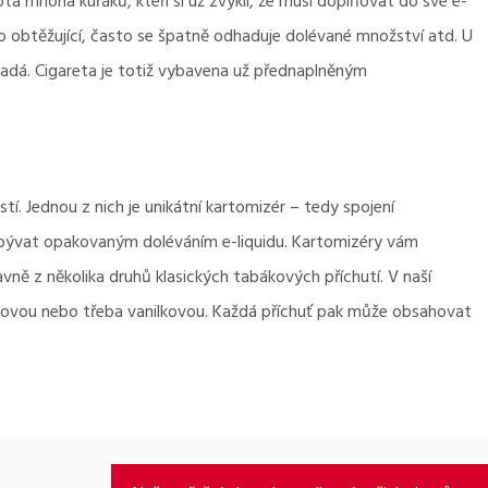
ta mnoha kuřáků, kteří si už zvykli, že musí doplňovat do své e-
to obtěžující, často se špatně odhaduje dolévané množství atd. U
adá. Cigareta je totiž vybavena už přednaplněným
tí. Jednou z nich je unikátní kartomizér – tedy spojení
zabývat opakovaným doléváním e-liquidu. Kartomizéry vám
ně z několika druhů klasických tabákových příchutí. V naší
lovou nebo třeba vanilkovou. Každá příchuť pak může obsahovat