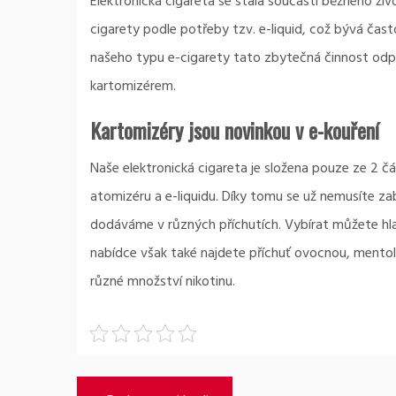
Elektronická cigareta
se stala součástí běžného živo
cigarety podle potřeby tzv. e-liquid, což bývá čas
našeho typu e-cigarety tato zbytečná činnost odp
kartomizérem.
Kartomizéry jsou novinkou v e-kouření
Naše elektronická cigareta je složena pouze ze 2 čás
atomizéru a e-liquidu. Díky tomu se už nemusíte 
dodáváme v různých příchutích. Vybírat můžete hlav
nabídce však také najdete příchuť ovocnou, mento
různé množství nikotinu.
Navigace