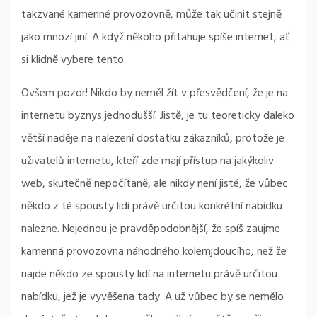
takzvané kamenné provozovně, může tak učinit stejně
jako mnozí jiní. A když někoho přitahuje spíše internet, ať
si klidně vybere tento.
Ovšem pozor! Nikdo by neměl žít v přesvědčení, že je na
internetu byznys jednodušší. Jistě, je tu teoreticky daleko
větší naděje na nalezení dostatku zákazníků, protože je
uživatelů internetu, kteří zde mají přístup na jakýkoliv
web, skutečně nepočítaně, ale nikdy není jisté, že vůbec
někdo z té spousty lidí právě určitou konkrétní nabídku
nalezne. Nejednou je pravděpodobnější, že spíš zaujme
kamenná provozovna náhodného kolemjdoucího, než že
najde někdo ze spousty lidí na internetu právě určitou
nabídku, jež je vyvěšena tady. A už vůbec by se nemělo