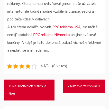
reklamy. Která nemusí ovlivňovat jenom naše uživatele
internetu, ale klidně i hodně vzdálené cizince, sedící u
počítače kdesi v dálavách.
A tak třeba dokáže ovlivnit
PPC reklama USA
, ale určitě
nemíjí obdobná
PPC reklama Německo
ani jiné světové
končiny. A když je tato dokonalá, zabírá víc než efektivně
a neplatí se u ní nadarmo.
4.1/5 - (8 votes)
Navigace
Na sociálních sítích je
Zajímavá technika
pro
živo
příspěvek