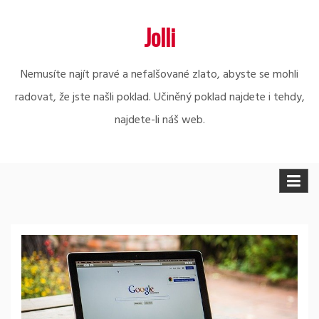
Skip
Jolli
to
content
Nemusíte najít pravé a nefalšované zlato, abyste se mohli
radovat, že jste našli poklad. Učiněný poklad najdete i tehdy,
najdete-li náš web.