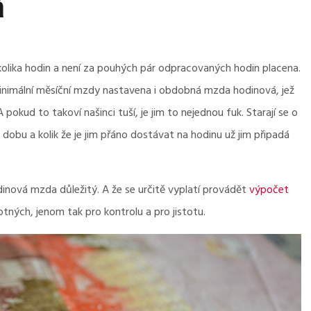
á
lika hodin a není za pouhých pár odpracovaných hodin placena.
 minimální měsíční mzdy nastavena i obdobná mzda hodinová, jež
pokud to takoví našinci tuší, je jim to nejednou fuk. Starají se o
dobu a kolik že je jim přáno dostávat na hodinu už jim připadá
odinová mzda důležitý. A že se určitě vyplatí provádět
výpočet
tných, jenom tak pro kontrolu a pro jistotu.