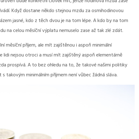
ní úroveň bude konkrétní člověk mít, jenže hodinová mzda zase
k odvádí. Když dostane někdo stejnou mzdu za osmihodinovou
rázem jasné, kdo z těch dvou je na tom lépe. A kdo by na tom
edu na celou měsíční výplatu nemuselo zase až tak zlé zdát.
í měsíční příjem, ale mít zajištěnou i aspoň minimální
 lidi nejsou otroci a musí mít zajištěný aspoň elementárně
da prospívá. A to bez ohledu na to, že takové našimi politiky
t s takovým minimálním příjmem není vůbec žádná sláva.