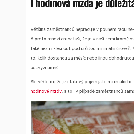
I hodinová mzda je důležit
Většina zaměstnanců nepracuje v pouhém řádu něko
A proto mnozí ani netuší, že je v naší zemi kromě
také nesmí klesnout pod určitou minimální úroveň. A 
to, kolik dostanou za měsíc nebo jinou dohodnutou 
bezvýznamné.
Ale věřte mi, že je i takový pojem jako minimální h
hodinové mzdy
, a to i v případě zaměstnanců samo