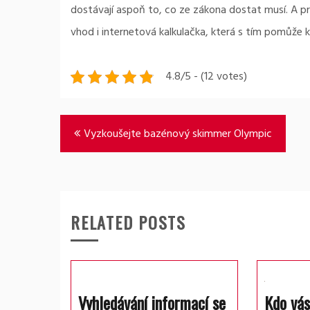
dostávají aspoň to, co ze zákona dostat musí. A pr
vhod i internetová kalkulačka, která s tím pomůže 
4.8/5 - (12 votes)
Navigace
Vyzkoušejte bazénový skimmer Olympic
pro
příspěvek
RELATED POSTS
Vyhledávání informací se
Kdo vás