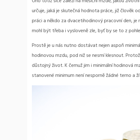
Ono totiž sice záleží na měsíční mzdě, jakou život
určuje, jaká je skutečná hodnota práce, již člově
práci a někdo za dvacetihodinový pracovní den, je 
mohl být třeba i vysloveně zle, byť by se to z pohl
Prostě je u nás nutno dostávat nejen aspoň minimáln
hodinovou mzdu, pod niž se nesmí klesnout. Protože
důstojný život. K čemuž jim i minimální hodinová mz
stanovené minimum není nesporně žádné terno a ží