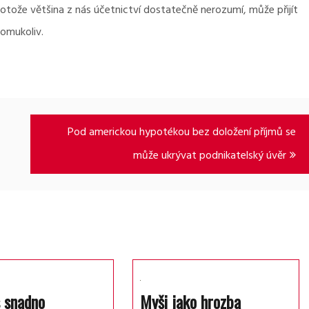
otože většina z nás účetnictví dostatečně nerozumí, může přijít
komukoliv.
Pod americkou hypotékou bez doložení příjmů se
může ukrývat podnikatelský úvěr
 snadno
Myši jako hrozba