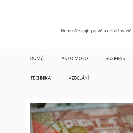
Skip
to
content
Nemusíte najít pravé a nefalšované z
DOMŮ
AUTO MOTO
BUSINESS
TECHNIKA
VZDĚLÁNÍ