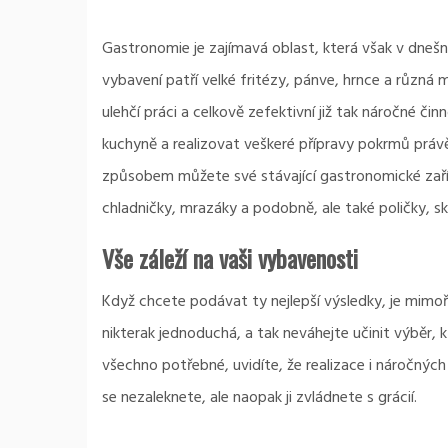
Gastronomie je zajímavá oblast, která však v dneš
vybavení patří velké fritézy, pánve, hrnce a různá m
ulehčí práci a celkově zefektivní již tak náročné čin
kuchyně
a realizovat veškeré přípravy pokrmů prá
způsobem můžete své stávající gastronomické zaříze
chladničky, mrazáky a podobně, ale také poličky, sk
Vše záleží na vaši vybavenosti
Když chcete podávat ty nejlepší výsledky, je mimo
nikterak jednoduchá, a tak neváhejte učinit výběr,
všechno potřebné, uvidíte, že realizace i náročnýc
se nezaleknete, ale naopak ji zvládnete s grácií.