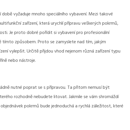
ní době vyžaduje mnoho speciálního vybavení. Mezi takové
ultifunkční zařízení, která urychlí přípravu veškerých pokrmů,
nosti. Je proto dobré pořídit si vybavení pro
profesionální
vě tímto způsobem. Proto se zamyslete nad tím, jakým
ní vylepšit. Určitě přijdou vhod nejenom různá zařízení typu
říně nebo nástroje.
řádně nutné poprat se s přípravou. Ta přitom nemusí být
 kterého rozhodně nebudete litovat. Jakmile se vám shromáždí
h objednávek pokrmů bude jednoduchá a rychlá záležitost, které