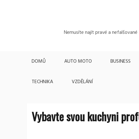
Skip
to
content
Nemusíte najít pravé a nefalšované z
DOMŮ
AUTO MOTO
BUSINESS
TECHNIKA
VZDĚLÁNÍ
Vybavte svou kuchyni pro