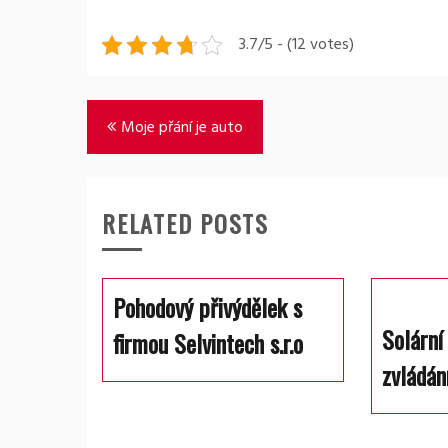
3.7/5 - (12 votes)
Navigace
Moje přání je auto
pro
příspěvek
RELATED POSTS
Pohodový přivýdělek s
Solární
firmou Selvintech s.r.o
zvládán