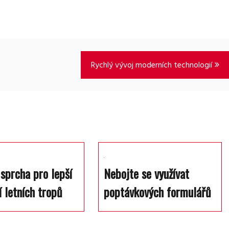
Rychlý vývoj moderních technologií
 sprcha pro lepší
Nebojte se využívat
í letních tropů
poptávkových formulářů