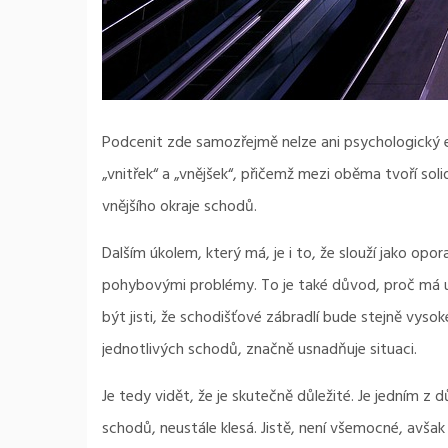
Podcenit zde samozřejmě nelze ani psychologický ef
„vnitřek“ a „vnějšek“, přičemž mezi oběma tvoří solidn
vnějšího okraje schodů.
Dalším úkolem, který má, je i to, že slouží jako opo
pohybovými problémy. To je také důvod, proč má u
být jisti, že schodišťové zábradlí bude stejně vyso
jednotlivých schodů, značně usnadňuje situaci.
Je tedy vidět, že je skutečně důležité. Je jedním
schodů, neustále klesá. Jistě, není všemocné, avšak 