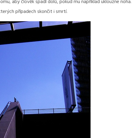
ak tomu, aby člověk spadl dolů, pokud mu například uklouzne noha.
terých případech skončit i smrtí.