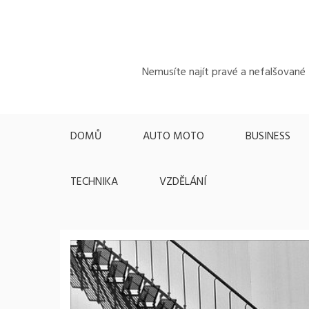
Skip
to
content
Nemusíte najít pravé a nefalšované z
DOMŮ
AUTO MOTO
BUSINESS
TECHNIKA
VZDĚLÁNÍ