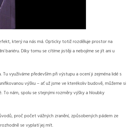
ekt, který na nás má. Opticky totiž rozděluje prostor na
í bariéru. Díky tomu se cítíme jistěji a nebojíme se jít ani u
ra. Tu využíváme především při výstupu a ocení ji zejména lidé s
nifikovanou výšku – ať už jsme ve kterékoliv budově, můžeme si
ké. To nám, spolu se stejnými rozměry výšky a hloubky
 z důvodů, proč počet vážných zranění, způsobených pádem ze
rozhodně se vyplatí jej mít.