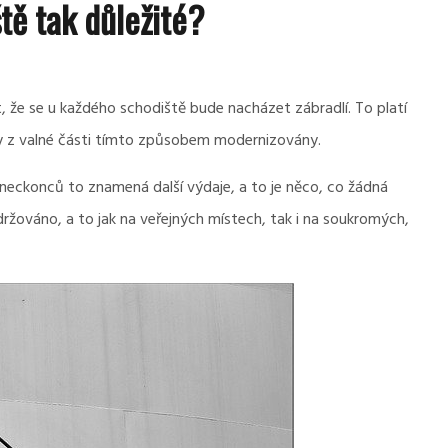
tě tak důležité?
akt, že se u každého schodiště bude nacházet zábradlí. To platí
ly z valné části tímto způsobem modernizovány.
eckonců to znamená další výdaje, a to je něco, co žádná
ržováno, a to jak na veřejných místech, tak i na soukromých,