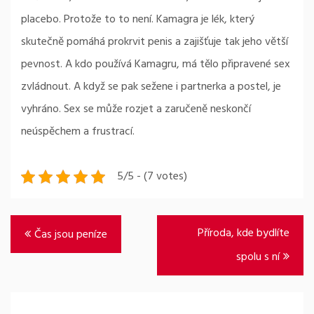
placebo. Protože to to není. Kamagra je lék, který
skutečně pomáhá prokrvit penis a zajišťuje tak jeho větší
pevnost. A kdo používá Kamagru, má tělo připravené sex
zvládnout. A když se pak sežene i partnerka a postel, je
vyhráno. Sex se může rozjet a zaručeně neskončí
neúspěchem a frustrací.
5/5 - (7 votes)
Navigace
Příroda, kde bydlíte
Čas jsou peníze
pro
spolu s ní
příspěvek