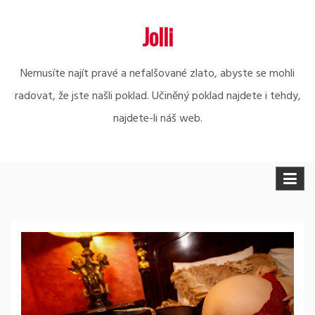
Skip
Jolli
to
content
Nemusíte najít pravé a nefalšované zlato, abyste se mohli
radovat, že jste našli poklad. Učiněný poklad najdete i tehdy,
najdete-li náš web.