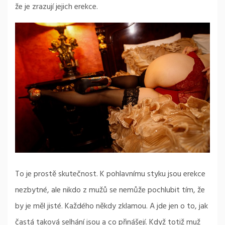
že je zrazují jejich erekce.
To je prostě skutečnost. K pohlavnímu styku jsou erekce
nezbytné, ale nikdo z mužů se nemůže pochlubit tím, že
by je měl jisté. Každého někdy zklamou. A jde jen o to, jak
častá taková selhání jsou a co přinášejí. Když totiž muž