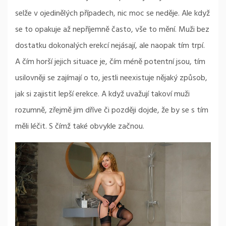
selže v ojedinělých případech, nic moc se neděje. Ale když
se to opakuje až nepříjemně často, vše to mění. Muži bez
dostatku dokonalých erekcí nejásají, ale naopak tím trpí.
A čím horší jejich situace je, čím méně potentní jsou, tím
usilovněji se zajímají o to, jestli neexistuje nějaký způsob,
jak si zajistit lepší erekce. A když uvažují takoví muži
rozumně, zřejmě jim dříve či později dojde, že by se s tím
měli léčit. S čímž také obvykle začnou.