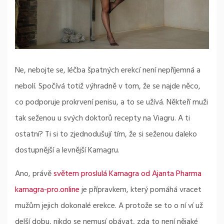
Ne, nebojte se, léčba špatných erekcí není nepříjemná a
nebolí. Spočívá totiž výhradně v tom, že se najde něco,
co podporuje prokrvení penisu, a to se užívá. Někteří muži
tak seženou u svých doktorů recepty na Viagru. A ti
ostatní? Ti si to zjednodušují tím, že si seženou daleko
dostupnější a levnější Kamagru.
Ano, právě
světem proslulá Kamagra od Ajanta Pharma
kamagra-pro.online
je přípravkem, který pomáhá vracet
mužům jejich dokonalé erekce. A protože se to o ní ví už
delší dobu, nikdo se nemusí obávat, zda to není nějaké