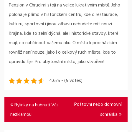
Penzion v Chrudimi
stojí na velice lukrativním místě. Jeho
poloha je přímo v historickém centru, kde o restaurace,
kulturu, sportovní i jinou zábavu nebudete mít nouzi.
Krajina, kde to zelní dýchá, ale i historické stavby, které
mají, co nabídnout vašemu oku. O místa k procházkám
rovněž není nouze, jako i o celkový ruch města, kde to
opravdu žije. Pro ubytování místo, jako stvořené.
4.6/5 - (5 votes)
Navigace
Poštovní nebo domovní
Bylinky na hubnutí Vás
pro
nezklamou
schránka
příspěvek