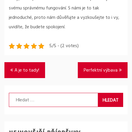
svému správnému fungování. S námi je to tak
jednoduché, proto nám důvěřujte a vyzkoušejte to i vy,
uvidíte, že budete spokojení.
5/5 - (2 votes)
Navigace
A je to tady!
Perfektní výbava
pro
příspěvek
Vyhledávání