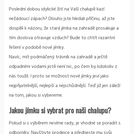
Poslední dobou idylické žití na Vaší chalupě kazí
nežádoucí zápach? Dlouho jste hledali příčinu, až jste
dospěli k názoru, že stará jímka na zahradě prosakuje a
tím doslova otravuje vzduch? Bude to chtít razantní
řešení v podobě nové jímky.
Navíc, mít podmáčený trávník na zahradě a ještě
odpadními vodami jistě není nic, po čem by kdokoliv z
nás toužil. I proto se možnost nové
jímky
jeví jako
nejpřijatelnější, nejlepší a nejschůdnější. Teď již jen záleží
na tom, jakou si vybereme.
Jakou jímku si vybrat pro naši chalupu?
Pokud si s výběrem nevíme rady, je vhodné se poradit s
odborníky. Navštivte prodejce a předneste mu svůj