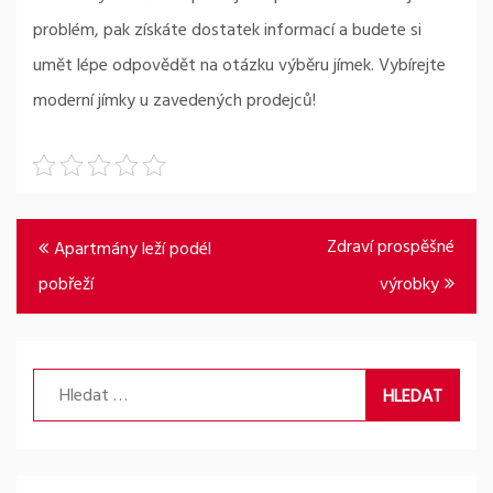
problém, pak získáte dostatek informací a budete si
umět lépe odpovědět na otázku výběru jímek. Vybírejte
moderní jímky u zavedených prodejců!
Navigace
Zdraví prospěšné
Apartmány leží podél
pro
pobřeží
výrobky
příspěvek
Vyhledávání