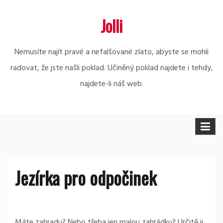
Skip
Jolli
to
content
Nemusíte najít pravé a nefalšované zlato, abyste se mohli
radovat, že jste našli poklad. Učiněný poklad najdete i tehdy,
najdete-li náš web.
Jezírka pro odpočinek
Máte zahradu? Nebo třeba jen malou zahrádku? Určitě ji