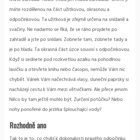
máte rozdělenou na část užitkovou, okrasnou a
odpočinkovou. Ta užitková je zřejmě určena na snídaně a
svačiny. Ne nadarmo se říká, že se ráno projdete po
zahradě a jste po snídani. Zobnete tam, zobnete tady a
je po hladu. Ta okrasná část úzce souvisí s odpočinkovou.
Když si sednete pod rozkvetlou azalku na pohodlnou
lavičku a otevřete knihu nebo časopis, nemůže Vám nic
chybět. Vánek Vám načechrává vlasy, sluneční paprsky si
nacházejí cestu k Vám mezi větvičkami. Ale přece jenom.
Něco by tam ještě mohlo být. Zurčení potůčku? Nebo
nohy ponořené do
jezírka
šplouchající vody?
Rozhodně ano
Tak to je to, co chybí k dokonalosti pravého odpočinku.