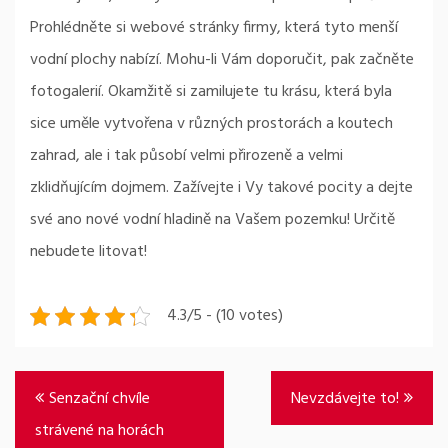
Prohlédněte si webové stránky firmy, která tyto menší
vodní plochy nabízí. Mohu-li Vám doporučit, pak začněte
fotogalerií. Okamžitě si zamilujete tu krásu, která byla
sice uměle vytvořena v různých prostorách a koutech
zahrad, ale i tak působí velmi přirozeně a velmi
zklidňujícím dojmem. Zažívejte i Vy takové pocity a dejte
své ano nové vodní hladině na Vašem pozemku! Určitě
nebudete litovat!
4.3/5 - (10 votes)
Navigace
Senzační chvíle
Nevzdávejte to!
pro
strávené na horách