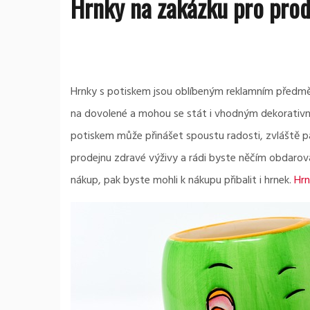
Hrnky na zakázku pro prod
Hrnky s potiskem jsou oblíbeným reklamním předměte
na dovolené a mohou se stát i vhodným dekorativní
potiskem může přinášet spoustu radosti, zvláště pak
prodejnu zdravé výživy a rádi byste něčím obdaroval
nákup, pak byste mohli k nákupu přibalit i hrnek.
Hrn