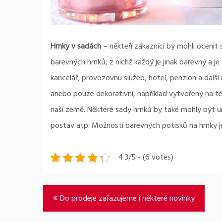
Hrnky v sadách
– někteří zákazníci by mohli ocenit
barevných hrnků, z nichž každý je jinak barevný a j
kancelář, provozovnu služeb, hotel, penzion a další
anebo pouze dekorativní, například vytvořený na t
naší země. Některé sady hrnků by také mohly být u
postav atp. Možností barevných potisků na hrnky je
4.3/5 - (6 votes)
Navigace
Do prodeje zařazujeme i některé novinky
pro