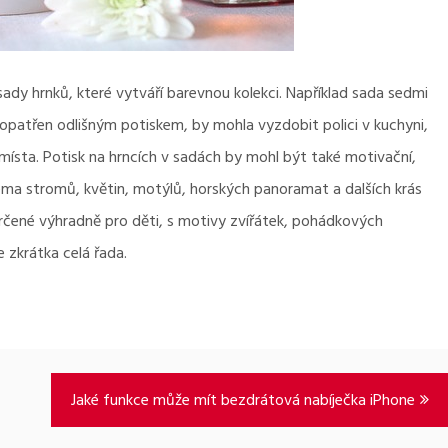
 sady hrnků, které vytváří barevnou kolekci. Například sada sedmi
e opatřen odlišným potiskem, by mohla vyzdobit polici v kuchyni,
 místa. Potisk na hrncích v sadách by mohl být také motivační,
éma stromů, květin, motýlů, horských panoramat a dalších krás
rčené výhradně pro děti, s motivy zvířátek, pohádkových
 zkrátka celá řada.
Jaké funkce může mít bezdrátová nabíječka iPhone