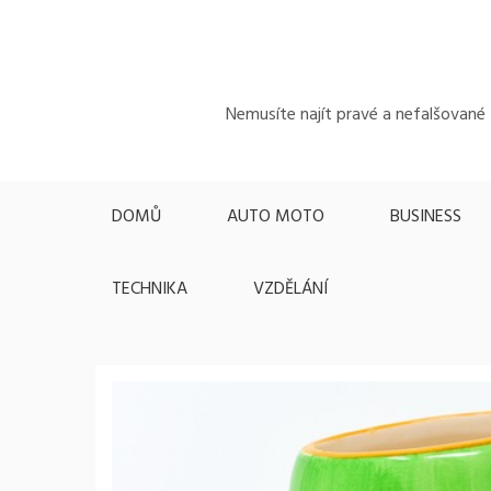
Skip
to
content
Nemusíte najít pravé a nefalšované z
DOMŮ
AUTO MOTO
BUSINESS
TECHNIKA
VZDĚLÁNÍ