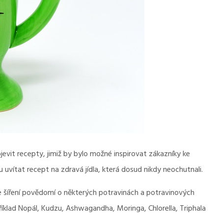
jevit recepty, jimiž by bylo možné inspirovat zákazníky ke
u uvítat recept na zdravá jídla, která dosud nikdy neochutnali.
je šíření povědomí o některých potravinách a potravinových
příklad Nopál, Kudzu, Ashwagandha, Moringa, Chlorella, Triphala