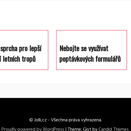
 sprcha pro lepší
Nebojte se využívat
í letních tropů
poptávkových formulářů
© Jolli,cz - Všechna práva vyhrazena.
Proudly powered by WordPress
|
Theme: Gist by
Candid Themes
.