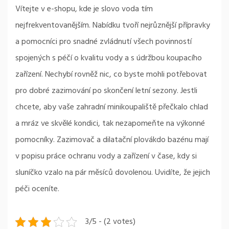
Vítejte v e-shopu, kde je slovo voda tím
nejfrekventovanějším. Nabídku tvoří nejrůznější přípravky
a pomocníci pro snadné zvládnutí všech povinností
spojených s péčí o kvalitu vody a s údržbou koupacího
zařízení. Nechybí rovněž nic, co byste mohli potřebovat
pro dobré zazimování po skončení letní sezony. Jestli
chcete, aby vaše zahradní minikoupaliště přečkalo chlad
a mráz ve skvělé kondici, tak nezapomeňte na výkonné
pomocníky. Zazimovač a
dilatační plovákdo bazénu
mají
v popisu práce ochranu vody a zařízení v čase, kdy si
sluníčko vzalo na pár měsíců dovolenou. Uvidíte, že jejich
péči oceníte.
3/5 - (2 votes)